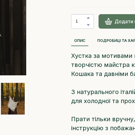
Додати 
ОПИС
ПОДРОБИЦІ ТА ХА
Хустка за мотивами 
творчістю майстра ко
Кошака та давніми б
З натурального італі
для холодної та про
Прати тільки вручну
інструкцію з побажа