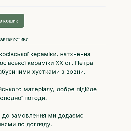
в кошик
РАКТЕРИСТИКИ
косівської кераміки, натхненна
сівської кераміки XX ст. Петра
абусиними хустками з вовни.
йського матеріалу, добре підійде
холодної погоди.
, до замовлення ми додаємо
ннями по догляду.