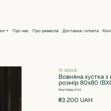
лог
Про нас
Про ремесла
Доставка і оплата
Кон
In stock
Вовняна хустка з
розмір 80х80
(ВХ
Код товару 2522
₴3 200 UAH