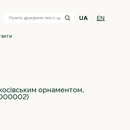
UA
EN
такти
 косівським орнаментом,
000002)