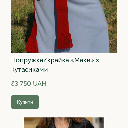
Попружка/крайка «Маки» з
кутасиками
₴3 750 UAH
Купити