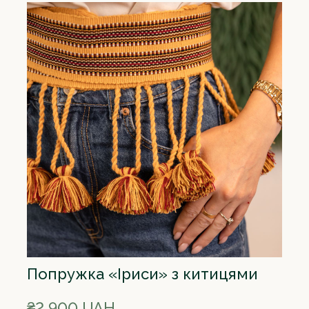
Попружка «Іриси» з китицями
₴2 900 UAH