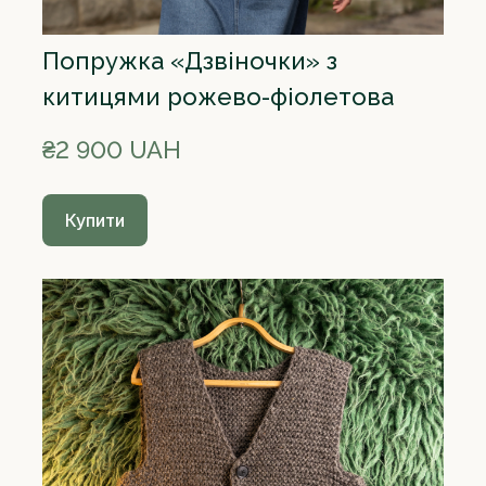
Попружка «Дзвіночки» з
китицями рожево-фіолетова
₴2 900 UAH
Купити