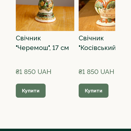
Свічник
Свічник
"Черемош", 17 см
"Косівський", 17 
₴1 850 UAH
₴1 850 UAH
Купити
Купити