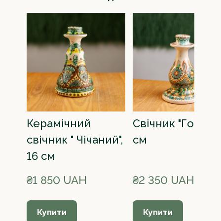
Керамічний
Свічник "Гори", 1
свічник " Чічаний",
см
16 см
₴1 850 UAH
₴2 350 UAH
Купити
Купити