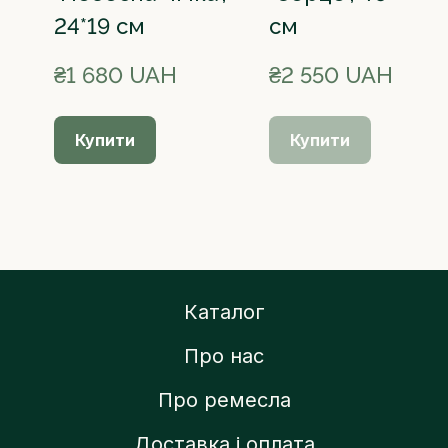
"Небесна Чічка",
"Серце", 40*29,5
24*19 см
см
₴1 680 UAH
₴2 550 UAH
Купити
Купити
Каталог
Про нас
Про ремесла