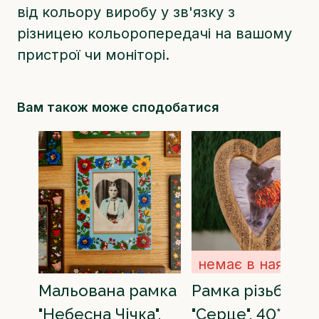
колір на фото може дещо відрізнятись
від кольору виробу у зв'язку з
різницею кольоропередачі на вашому
пристрої чи моніторі.
Вам також може сподобатися
немає в наявнос
Мальована рамка
Рамка різьблен