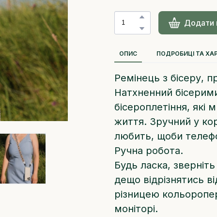
Додати 
ОПИС
ПОДРОБИЦІ ТА ХА
Ремінець з бісеру, п
Натхненний бісерим
бісероплетіння, які 
життя. Зручний у кор
любить, щоби телефо
Ручна робота.
Будь ласка, зверніть
дещо відрізнятись ві
різницею кольоропер
моніторі.