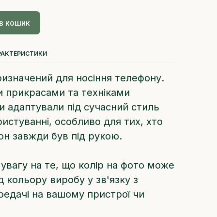
в кошик
РАКТЕРИСТИКИ
ризначений для носіння телефону.
и прикрасами та техніками
ми адаптували під сучасний стиль
истуванні, особливо для тих, хто
н завжди був під рукою.
 увагу на те, що колір на фото може
д кольору виробу у зв'язку з
едачі на вашому пристрої чи