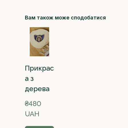
Вам також може сподобатися
Прикрас
а з
дерева
₴480 
UAH