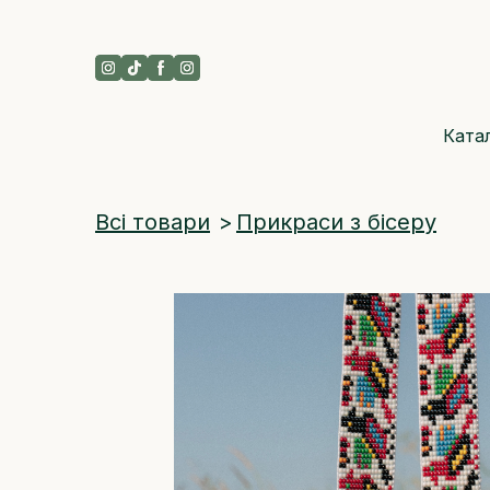
Ката
Всі товари
Прикраси з бісеру