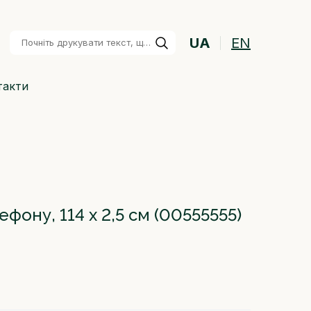
UA
EN
такти
фону, 114 х 2,5 см
(00555555)