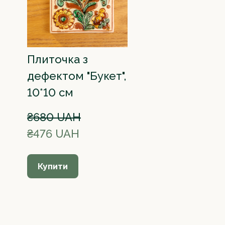
Плиточка з
дефектом "Букет",
10*10 см
₴680 UAH
₴476 UAH
Купити