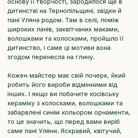
основу її творчості, зародилося ще в
дитинстві на Тернопільщині, звідки й
пані Уляна родом. Там в селі, поміж
широких ланів, заквітчаних маками,
волошками та колосками, пройшло її
дитинство, і саме ці мотиви вона
згодом перенесла на глину.
Кожен майстер має свій почерк, йкий
робить його вироби відмінними від
інших. І якщо ви побачите косівську
кераміку з колосками, волошками та
забарвлені синім кольором орнаменти,
то це значить, що перед вами виріб
саме пані Уляни. Яскравий, квітучий,