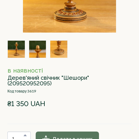
в наявності
Дерев'яний свічник "Шешори"
(209520952095)
Код товару 3619
₴1 350 UAH
Додати в кошик