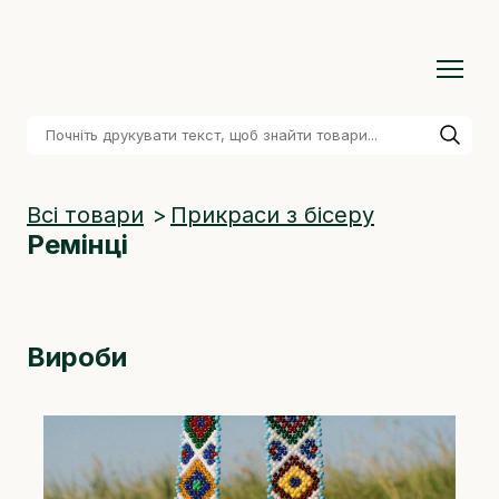
Всі товари
Прикраси з бісеру
Ремінці
Вироби